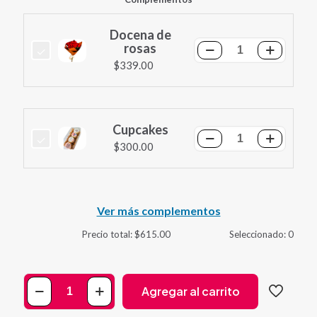
Docena de
rosas
Docena
$
339.00
de
rosas
cantidad
Cupcakes
Cupcakes
$
300.00
cantidad
Ver más complementos
Precio total:
$
615.00
Seleccionado:
0
Box
Agregar al carrito
bien
padre