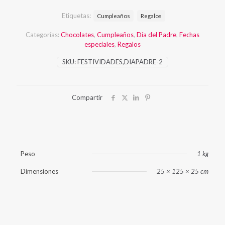
cantidad
Etiquetas:
Cumpleaños
Regalos
Categorías:
Chocolates
,
Cumpleaños
,
Día del Padre
,
Fechas
especiales
,
Regalos
SKU:
FESTIVIDADES,DIAPADRE-2
Compartir
Peso
1 kg
Dimensiones
25 × 125 × 25 cm