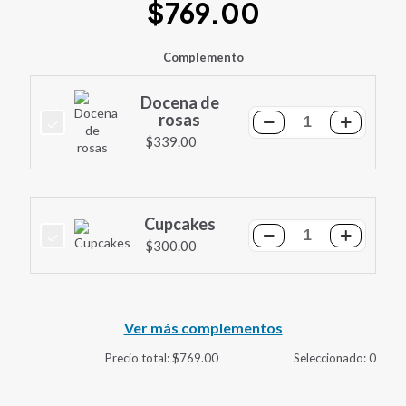
$
769.00
Complemento
Docena de
rosas
Docena
$
339.00
de
rosas
cantidad
Cupcakes
Cupcakes
$
300.00
cantidad
Ver más complementos
Precio total:
$
769.00
Seleccionado:
0