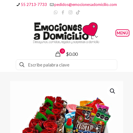
55 2713-7733
pedidos@emocionesadomicilio.com
0
$0.00