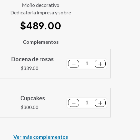
Moño decorativo
Dedicatoria impresa y sobre
$
489.00
Complementos
Docena de rosas
Docena
$
339.00
de
rosas
cantidad
Cupcakes
Cupcakes
$
300.00
cantidad
Ver más complementos