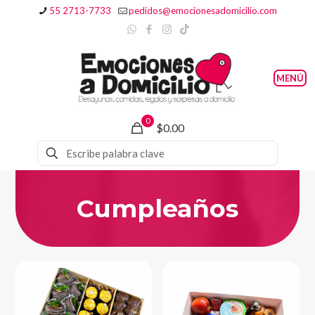
55 2713-7733
pedidos@emocionesadomicilio.com
0
$0.00
Cumpleaños