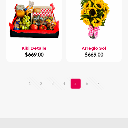
Kiki Detalle
Arreglo Sol
$
669.00
$
669.00
1
2
3
4
5
6
7